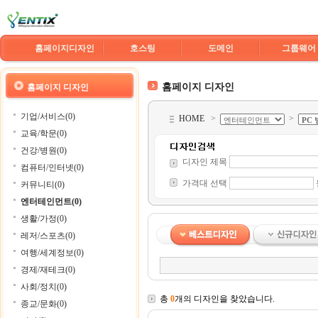
홈페이지디자인
호스팅
도메인
그룹웨어
홈페이지 디자인
홈페이지 디자인
기업/서비스(0)
HOME
>
>
교육/학문(0)
건강/병원(0)
디자인 제목
컴퓨터/인터넷(0)
가격대 선택
커뮤니티(0)
엔터테인먼트(0)
생활/가정(0)
레저/스포츠(0)
여행/세계정보(0)
경제/재테크(0)
사회/정치(0)
총
0
개의 디자인을 찾았습니다.
종교/문화(0)