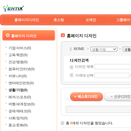
홈페이지디자인
호스팅
도메인
그룹웨어
홈페이지 디자인
홈페이지 디자인
기업/서비스(0)
HOME
>
>
교육/학문(0)
건강/병원(0)
디자인 제목
컴퓨터/인터넷(0)
가격대 선택
커뮤니티(0)
엔터테인먼트(0)
생활/가정(0)
레저/스포츠(0)
여행/세계정보(0)
경제/재테크(0)
사회/정치(0)
총
0
개의 디자인을 찾았습니다.
종교/문화(0)