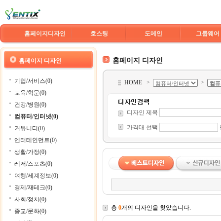
홈페이지디자인
호스팅
도메인
그룹웨어
홈페이지 디자인
홈페이지 디자인
기업/서비스(0)
HOME
>
>
교육/학문(0)
건강/병원(0)
디자인 제목
컴퓨터/인터넷(0)
가격대 선택
커뮤니티(0)
엔터테인먼트(0)
생활/가정(0)
레저/스포츠(0)
여행/세계정보(0)
경제/재테크(0)
사회/정치(0)
총
0
개의 디자인을 찾았습니다.
종교/문화(0)