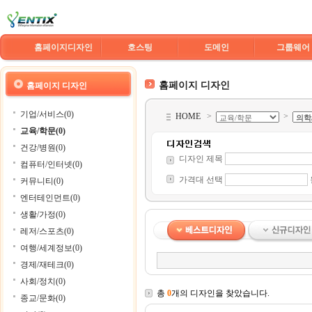
홈페이지디자인
호스팅
도메인
그룹웨어
홈페이지 디자인
홈페이지 디자인
기업/서비스(0)
HOME
>
>
교육/학문(0)
건강/병원(0)
디자인 제목
컴퓨터/인터넷(0)
가격대 선택
커뮤니티(0)
엔터테인먼트(0)
생활/가정(0)
레저/스포츠(0)
여행/세계정보(0)
경제/재테크(0)
사회/정치(0)
총
0
개의 디자인을 찾았습니다.
종교/문화(0)