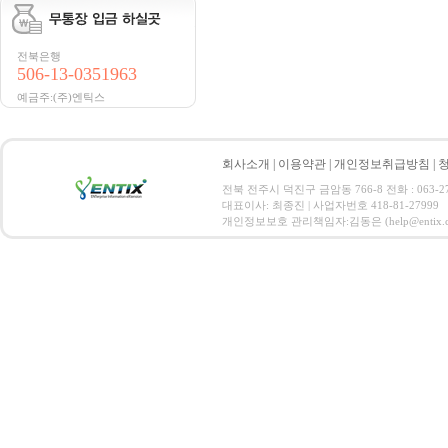
전북은행
506-13-0351963
예금주:(주)엔틱스
회사소개
|
이용약관
|
개인정보취급방침
|
전북 전주시 덕진구 금암동 766-8 전화 : 063-271-
대표이사: 최종진 | 사업자번호 418-81-27999
개인정보보호 관리책임자:김동은 (help@entix.co.kr) C