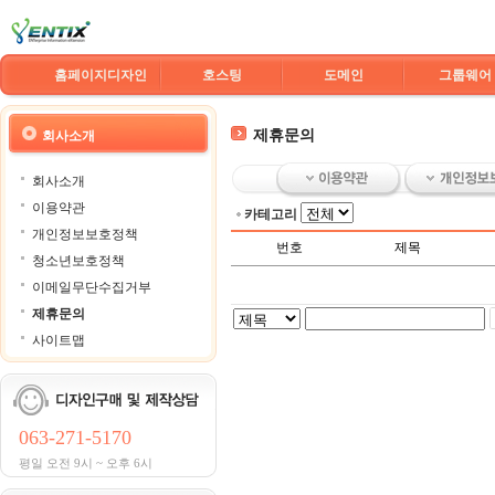
홈페이지디자인
호스팅
도메인
그룹웨어
제휴문의
회사소개
회사소개
이용약관
카테고리
개인정보보호정책
번호
제목
청소년보호정책
이메일무단수집거부
제휴문의
사이트맵
063-271-5170
평일 오전 9시 ~ 오후 6시