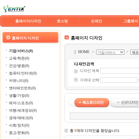
홈페이지디자인
호스팅
도메인
그룹웨어
홈페이지 디자인
홈페이지 디자인
기업/서비스(0)
HOME
>
>
교육/학문(0)
건강/병원(0)
디자인 제목
컴퓨터/인터넷(0)
가격대 선택
커뮤니티(0)
엔터테인먼트(0)
생활/가정(0)
레저/스포츠(0)
여행/세계정보(0)
경제/재테크(0)
사회/정치(0)
총
0
개의 디자인을 찾았습니다.
종교/문화(0)