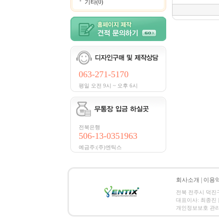
기타(0)
063-271-5170
평일 오전 9시 ~ 오후 6시
전북은행
506-13-0351963
예금주:(주)엔틱스
회사소개
|
이용
전북 전주시 덕진구 금암
대표이사: 최종진 | 
개인정보보호 관리책임자:김