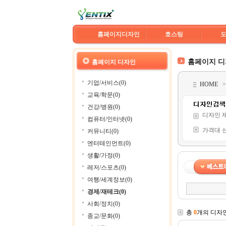
홈페이지디자인
호스팅
홈페이지 
홈페이지 디자인
기업/서비스(0)
HOME
교육/학문(0)
건강/병원(0)
디자인 
컴퓨터/인터넷(0)
가격대 
커뮤니티(0)
엔터테인먼트(0)
생활/가정(0)
레저/스포츠(0)
여행/세계정보(0)
경제/재테크(0)
사회/정치(0)
총
0
개의 디자
종교/문화(0)