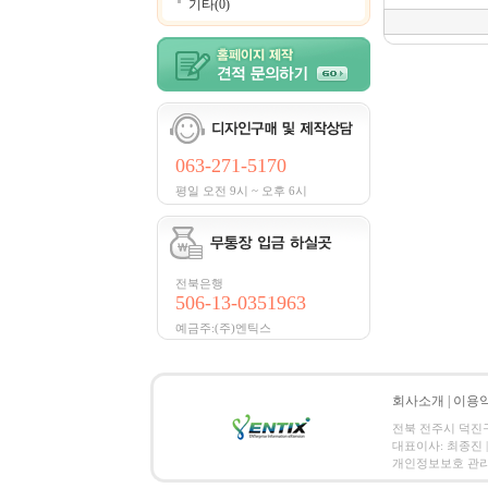
기타(0)
063-271-5170
평일 오전 9시 ~ 오후 6시
전북은행
506-13-0351963
예금주:(주)엔틱스
회사소개
|
이용
전북 전주시 덕진구 금암
대표이사: 최종진 | 
개인정보보호 관리책임자:김