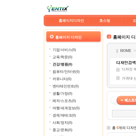
홈페이지디자인
호스팅
홈페이지 
홈페이지 디자인
기업/서비스(0)
HOME
교육/학문(0)
건강/병원(0)
디자인 
컴퓨터/인터넷(0)
가격대 
커뮤니티(0)
엔터테인먼트(0)
생활/가정(0)
레저/스포츠(0)
여행/세계정보(0)
경제/재테크(0)
사회/정치(0)
총
0
개의 디자
종교/문화(0)