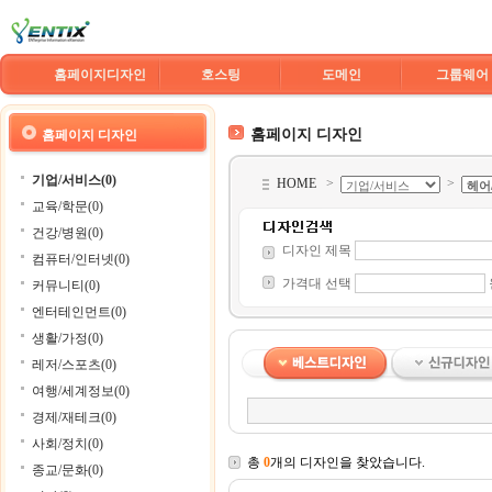
홈페이지디자인
호스팅
도메인
그룹웨어
홈페이지 디자인
홈페이지 디자인
기업/서비스(0)
HOME
>
>
교육/학문(0)
건강/병원(0)
디자인 제목
컴퓨터/인터넷(0)
가격대 선택
커뮤니티(0)
엔터테인먼트(0)
생활/가정(0)
레저/스포츠(0)
여행/세계정보(0)
경제/재테크(0)
사회/정치(0)
총
0
개의 디자인을 찾았습니다.
종교/문화(0)