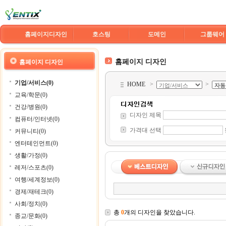
홈페이지디자인
호스팅
도메인
그룹웨어
홈페이지 디자인
홈페이지 디자인
기업/서비스(0)
HOME
>
>
교육/학문(0)
건강/병원(0)
디자인 제목
컴퓨터/인터넷(0)
가격대 선택
커뮤니티(0)
엔터테인먼트(0)
생활/가정(0)
레저/스포츠(0)
여행/세계정보(0)
경제/재테크(0)
사회/정치(0)
총
0
개의 디자인을 찾았습니다.
종교/문화(0)