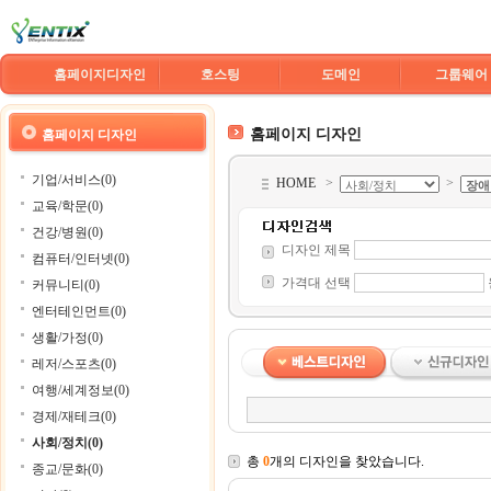
홈페이지디자인
호스팅
도메인
그룹웨어
홈페이지 디자인
홈페이지 디자인
기업/서비스(0)
HOME
>
>
교육/학문(0)
건강/병원(0)
디자인 제목
컴퓨터/인터넷(0)
가격대 선택
커뮤니티(0)
엔터테인먼트(0)
생활/가정(0)
레저/스포츠(0)
여행/세계정보(0)
경제/재테크(0)
사회/정치(0)
총
0
개의 디자인을 찾았습니다.
종교/문화(0)