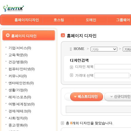
홈페이지디자인
호스팅
도메인
그룹웨어
홈페이지 디자인
홈페이지 디자인
기업/서비스(0)
HOME
>
>
교육/학문(0)
건강/병원(0)
디자인 제목
컴퓨터/인터넷(0)
가격대 선택
커뮤니티(0)
엔터테인먼트(0)
생활/가정(0)
레저/스포츠(0)
여행/세계정보(0)
경제/재테크(0)
사회/정치(0)
총
0
개의 디자인을 찾았습니다.
종교/문화(0)