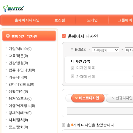
홈페이지디자인
호스팅
도메인
그룹웨어
홈페이지 디자인
홈페이지 디자인
기업/서비스(0)
HOME
>
>
교육/학문(0)
건강/병원(0)
디자인 제목
컴퓨터/인터넷(0)
가격대 선택
커뮤니티(0)
엔터테인먼트(0)
생활/가정(0)
레저/스포츠(0)
여행/세계정보(0)
경제/재테크(0)
사회/정치(0)
총
0
개의 디자인을 찾았습니다.
종교/문화(0)