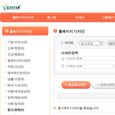
홈페이지디자인
호스팅
도메인
그룹웨어
홈페이지 디자인
홈페이지 디자인
기업/서비스(0)
HOME
>
>
교육/학문(0)
건강/병원(0)
디자인 제목
컴퓨터/인터넷(0)
가격대 선택
커뮤니티(0)
엔터테인먼트(0)
생활/가정(0)
레저/스포츠(0)
여행/세계정보(0)
경제/재테크(0)
사회/정치(0)
총
0
개의 디자인을 찾았습니다.
종교/문화(0)