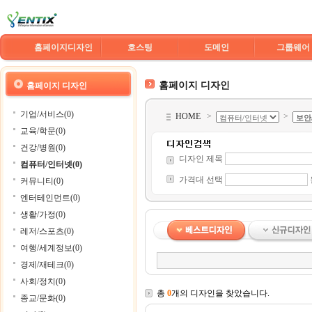
홈페이지디자인
호스팅
도메인
그룹웨어
홈페이지 디자인
홈페이지 디자인
기업/서비스(0)
HOME
>
>
교육/학문(0)
건강/병원(0)
디자인 제목
컴퓨터/인터넷(0)
가격대 선택
커뮤니티(0)
엔터테인먼트(0)
생활/가정(0)
레저/스포츠(0)
여행/세계정보(0)
경제/재테크(0)
사회/정치(0)
총
0
개의 디자인을 찾았습니다.
종교/문화(0)