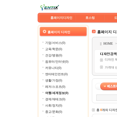
홈페이지디자인
호스팅
홈페이지 
홈페이지 디자인
기업/서비스(0)
HOME
교육/학문(0)
건강/병원(0)
디자인 
컴퓨터/인터넷(0)
가격대 
커뮤니티(0)
엔터테인먼트(0)
생활/가정(0)
레저/스포츠(0)
여행/세계정보(0)
경제/재테크(0)
사회/정치(0)
총
0
개의 디자
종교/문화(0)