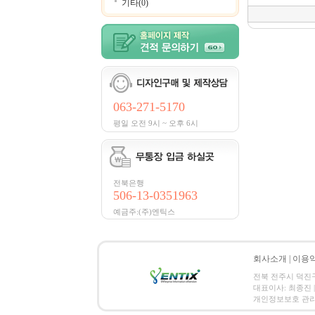
기타(0)
063-271-5170
평일 오전 9시 ~ 오후 6시
전북은행
506-13-0351963
예금주:(주)엔틱스
회사소개
|
이용
전북 전주시 덕진구 금암
대표이사: 최종진 | 
개인정보보호 관리책임자:김