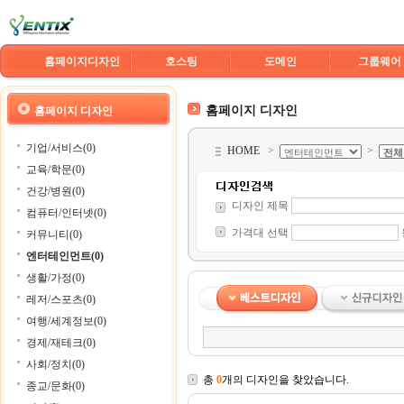
홈페이지디자인
호스팅
도메인
그룹웨어
홈페이지 디자인
홈페이지 디자인
기업/서비스(0)
HOME
>
>
교육/학문(0)
건강/병원(0)
디자인 제목
컴퓨터/인터넷(0)
가격대 선택
커뮤니티(0)
엔터테인먼트(0)
생활/가정(0)
레저/스포츠(0)
여행/세계정보(0)
경제/재테크(0)
사회/정치(0)
총
0
개의 디자인을 찾았습니다.
종교/문화(0)