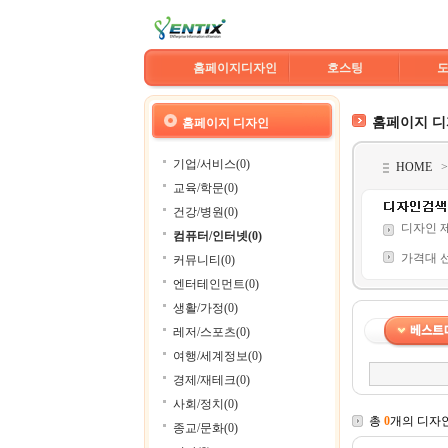
홈페이지디자인
호스팅
홈페이지 
홈페이지 디자인
기업/서비스(0)
HOME
교육/학문(0)
건강/병원(0)
디자인 
컴퓨터/인터넷(0)
가격대 
커뮤니티(0)
엔터테인먼트(0)
생활/가정(0)
레저/스포츠(0)
여행/세계정보(0)
경제/재테크(0)
사회/정치(0)
총
0
개의 디자
종교/문화(0)