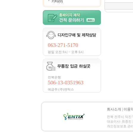
기타(0)
063-271-5170
평일 오전 9시 ~ 오후 6시
전북은행
506-13-0351963
예금주:(주)엔틱스
회사소개
|
이용
전북 전주시 덕진구 금암
대표이사: 최종진 | 
개인정보보호 관리책임자:김