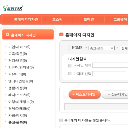
홈페이지디자인
호스팅
도메인
그룹웨어
홈페이지 디자인
홈페이지 디자인
기업/서비스(0)
HOME
>
>
교육/학문(0)
건강/병원(0)
디자인 제목
컴퓨터/인터넷(0)
가격대 선택
커뮤니티(0)
엔터테인먼트(0)
생활/가정(0)
레저/스포츠(0)
여행/세계정보(0)
경제/재테크(0)
사회/정치(0)
총
0
개의 디자인을 찾았습니다.
종교/문화(0)