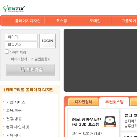
홈페이지디자인
호스팅
도메인
그룹웨어
아이디저장
기업/서비스
교육/학문
건강/병원
컴퓨터/인터넷
커뮤니티