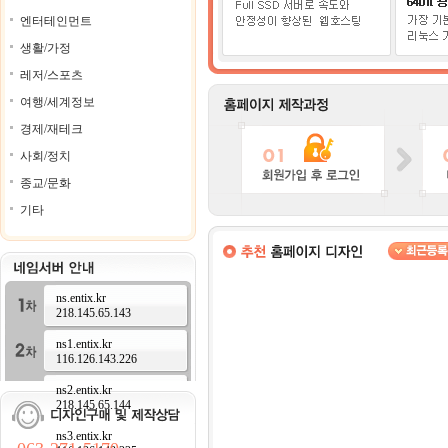
엔터테인먼트
생활/가정
레저/스포츠
여행/세계정보
경제/재테크
사회/정치
종교/문화
기타
ns.entix.kr
218.145.65.143
ns1.entix.kr
116.126.143.226
ns2.entix.kr
218.145.65.144
ns3.entix.kr