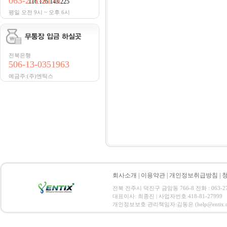
063-271-5170
116.126.143.225
평일 오전 9시 ~ 오후 6시
전북은행
506-13-0351963
예금주:(주)엔틱스
회사소개
|
이용약관
|
개인정보취급방침
|
전북 전주시 덕진구 금암동 766-8 전화 : 063-271-
대표이사: 최종진 | 사업자번호 418-81-27999
개인정보보호 관리책임자:김동은 (help@entix.co.kr) C