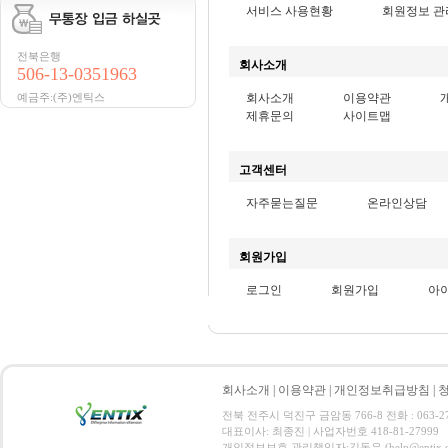
서비스 사용현황
회원정보 관
전북은행
회사소개
506-13-0351963
예금주:(주)엔틱스
회사소개
이용약관
제휴문의
사이트맵
고객센터
자주묻는질문
온라인상담
회원가입
로그인
회원가입
아
회사소개
|
이용약관
|
개인정보취급방침
|
전북 전주시 덕진구 금암동 766-8 전화 : 063-271-
대표이사: 최종진 | 사업자번호 418-81-27999
개인정보보호 관리책임자:김동은 (help@entix.co.kr) C