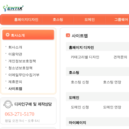
홈페이지디자인
호스팅
도메인
그룹웨어
회사소개
사이트맵
회사소개
홈페이지 디자인
이용약관
카테고리별 디자인
견적문의
개인정보보호정책
청소년보호정책
호스팅
이메일무단수집거부
제휴문의
호스팅 신청
호스팅 연장
사이트맵
도메인
도메인 신청
도메인 연장
063-271-5170
평일 오전 9시 ~ 오후 6시
마이페이지