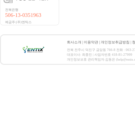
전북은행
506-13-0351963
예금주:(주)엔틱스
회사소개
|
이용약관
|
개인정보취급방침
|
전북 전주시 덕진구 금암동 766-8 전화 : 063-271-
대표이사: 최종진 | 사업자번호 418-81-27999
개인정보보호 관리책임자:김동은 (help@entix.co.kr) C