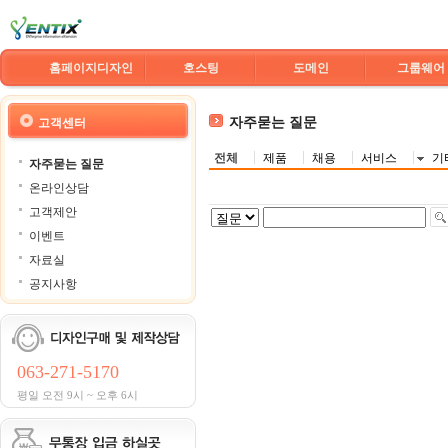
홈페이지디자인
호스팅
도메인
그룹웨어
자주묻는 질문
고객센터
전체
제품
채용
서비스
기
자주묻는 질문
온라인상담
고객제안
이벤트
자료실
공지사항
063-271-5170
평일 오전 9시 ~ 오후 6시