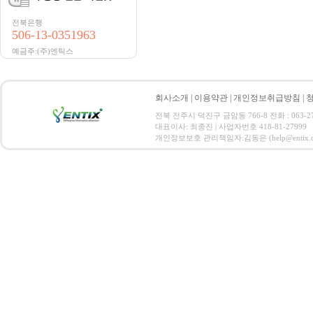
전북은행
506-13-0351963
예금주:(주)엔틱스
회사소개
|
이용약관
|
개인정보취급방침
|
전북 전주시 덕진구 금암동 766-8 전화 : 063-271-
대표이사: 최종진 | 사업자번호 418-81-27999
개인정보보호 관리책임자:김동은 (help@entix.co.kr) C