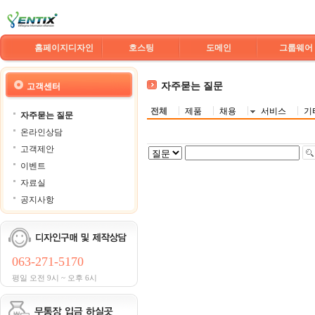
홈페이지디자인
호스팅
도메인
그룹웨어
자주묻는 질문
고객센터
전체
제품
채용
서비스
기
자주묻는 질문
온라인상담
고객제안
이벤트
자료실
공지사항
063-271-5170
평일 오전 9시 ~ 오후 6시